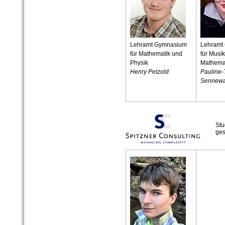
Lehramt Gymnasium
Lehramt
für Mathematik und
für Musi
Physik
Mathema
Henry Petzold
Pauline-
Sennewa
Stu
ges