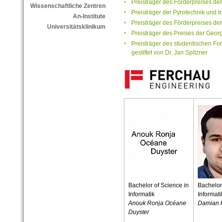
Preisträger des Förderpreises de
Wissenschaftliche Zentren
Preisträger der Pyrotechnik und I
An-Institute
Preisträger des Förderpreises d
Universitätsklinikum
Preisträger des Preises der Georg
Preisträger des studentischen F
gestiftet von Dr. Jan Spitzner
Bachelor
of Science in
Bachelo
Informatik
Informati
Anouk Ronja Océane
Damian 
Duyster