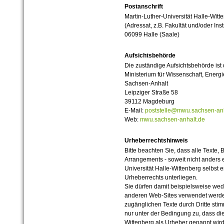
Postanschrift
Martin-Luther-Universität Halle-Witt
(Adressat, z.B. Fakultät und/oder Inst
06099 Halle (Saale)
Aufsichtsbehörde
Die zuständige Aufsichtsbehörde ist
Ministerium für Wissenschaft, Ener
Sachsen-Anhalt
Leipziger Straße 58
39112 Magdeburg
E-Mail:
poststelle@mwu.sachsen-anh
Web:
mwu.sachsen-anhalt.de
Urheberrechtshinweis
Bitte beachten Sie, dass alle Texte, 
Arrangements - soweit nicht anders er
Universität Halle-Wittenberg selbst 
Urheberrechts unterliegen.
Sie dürfen damit beispielsweise wed
anderen Web-Sites verwendet werde
zugänglichen Texte durch Dritte sti
nur unter der Bedingung zu, dass die
Wittenberg als Urheber genannt wird