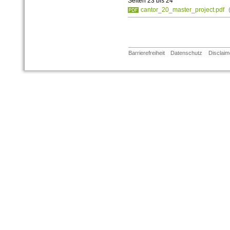
Seiten 23 bis 24
cantor_20_master_project.pdf
Barrierefreiheit
Datenschutz
Disclaim