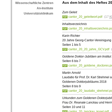
Aus dem Inhalt des Heftes 2
Wissenschaftliche Zentren
An-Institute
Zum Geleit
Universitätsklinikum
cantor_20_geleitwort.pdf
(17
K
Inhaltsverzeichnis
cantor_20_inhaltsverzeichnis.p
Karin Richter
20 Jahre Georg-Cantor-Vereinigung
Seiten 1 bis 5
cantor_20_20_jahre_GCV.pdf
Goldene Doktor-Jubiläen am Institut
Seiten 6 bis 7
cantor_20_goldene_doctores.p
Martin Arnold
Laudatio für Prof. Dr. Karl Strehmel 
Goldenen Doktorjubiläums 2018
Seiten 8 bis 9
cantor_20_laudatio_strehmel.pd
Urkunden zum Goldenen Doktorjubi
Frau Dr. Reanate Lanckau und Herrn 
Seiten 10 und 11
cantor_20_lanckau_kosel.pdf