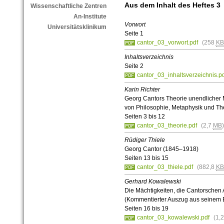
Aus dem Inhalt des Heftes 3
Wissenschaftliche Zentren
An-Institute
Vorwort
Universitätsklinikum
Seite 1
cantor_03_vorwort.pdf
(258
KB
Inhaltsverzeichnis
Seite 2
cantor_03_inhaltsverzeichnis.p
Karin Richter
Georg Cantors Theorie unendlicher
von Philosophie, Metaphysik und Th
Seiten 3 bis 12
cantor_03_theorie.pdf
(2,7
MB
Rüdiger Thiele
Georg Cantor (1845–1918)
Seiten 13 bis 15
cantor_03_thiele.pdf
(882,8
KB
Gerhard Kowalewski
Die Mächtigkeiten, die Cantorschen 
(Kommentierter Auszug aus seinem 
Seiten 16 bis 19
cantor_03_kowalewski.pdf
(1,