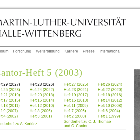
udium
Forschung
Weiterbildung
Karriere
Presse
International
antor-Heft 5 (2003)
ft 29 (2027)
Heft 28 (2026)
Heft 27 (2025)
Heft 26 (2024)
ft 25 (2023)
Heft 24 (2022)
Heft 23 (2021)
Heft 22 (2020)
ft 21 (2019)
Heft 20 (2018)
Heft 19 (2017)
Heft 18 (2016)
ft 17 (2015)
Heft 16 (2014)
Heft 15 (2013)
Heft 14 (2012)
ft 13 (2011)
Heft 12 (2010)
Heft 11 (2009)
Heft 10 (2008)
ft 9 (2007)
Heft 8 (2006)
Heft 7 (2005)
Heft 6 (2004)
ft 4 (2002)
Heft 3 (2001)
Heft 2 (2000)
Heft 1 (1999)
Sonderheft zu C. J. Thomae
nderheft zu A. Kertész
und G. Cantor