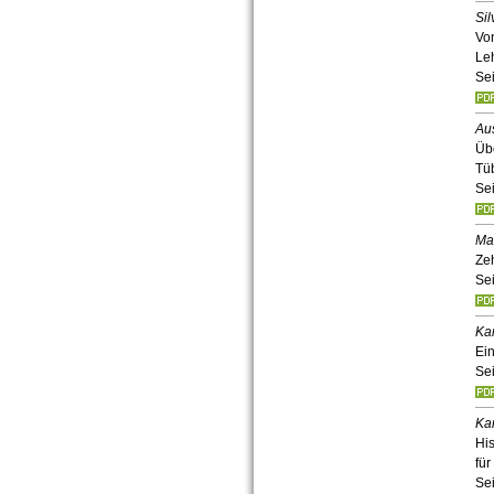
Si
Vo
Le
Sei
Aus
Üb
Tü
Sei
Ma
Zeh
Sei
Kar
Ei
Sei
Kar
His
für
Sei