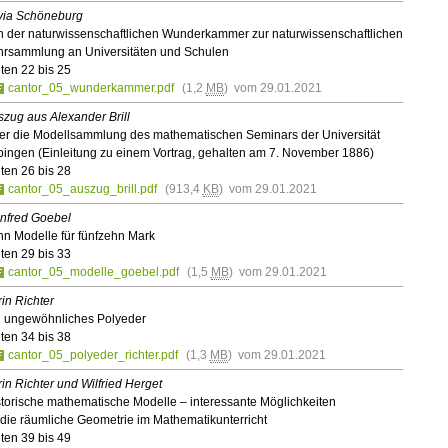
lvia Schöneburg
n der naturwissenschaftlichen Wunderkammer zur naturwissenschaftlichen
hrsammlung an Universitäten und Schulen
ten 22 bis 25
cantor_05_wunderkammer.pdf
(1,2
MB
) vom 29.01.2021
zug aus Alexander Brill
er die Modellsammlung des mathematischen Seminars der Universität
bingen (Einleitung zu einem Vortrag, gehalten am 7. November 1886)
ten 26 bis 28
cantor_05_auszug_brill.pdf
(913,4
KB
) vom 29.01.2021
nfred Goebel
n Modelle für fünfzehn Mark
ten 29 bis 33
cantor_05_modelle_goebel.pdf
(1,5
MB
) vom 29.01.2021
in Richter
n ungewöhnliches Polyeder
ten 34 bis 38
cantor_05_polyeder_richter.pdf
(1,3
MB
) vom 29.01.2021
in Richter und Wilfried Herget
torische mathematische Modelle – interessante Möglichkeiten
 die räumliche Geometrie im Mathematikunterricht
ten 39 bis 49