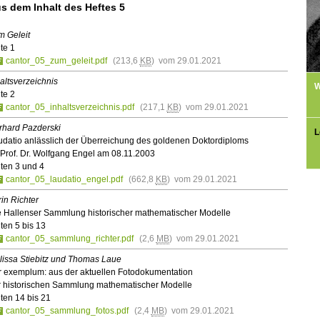
s dem Inhalt des Heftes 5
m Geleit
te 1
cantor_05_zum_geleit.pdf
(213,6
KB
) vom 29.01.2021
altsverzeichnis
W
te 2
cantor_05_inhaltsverzeichnis.pdf
(217,1
KB
) vom 29.01.2021
rhard Pazderski
L
udatio anlässlich der Überreichung des goldenen Doktordiploms
Prof. Dr. Wolfgang Engel am 08.11.2003
ten 3 und 4
cantor_05_laudatio_engel.pdf
(662,8
KB
) vom 29.01.2021
in Richter
e Hallenser Sammlung historischer mathematischer Modelle
ten 5 bis 13
cantor_05_sammlung_richter.pdf
(2,6
MB
) vom 29.01.2021
lissa Stiebitz und Thomas Laue
r exemplum: aus der aktuellen Fotodokumentation
r historischen Sammlung mathematischer Modelle
ten 14 bis 21
cantor_05_sammlung_fotos.pdf
(2,4
MB
) vom 29.01.2021