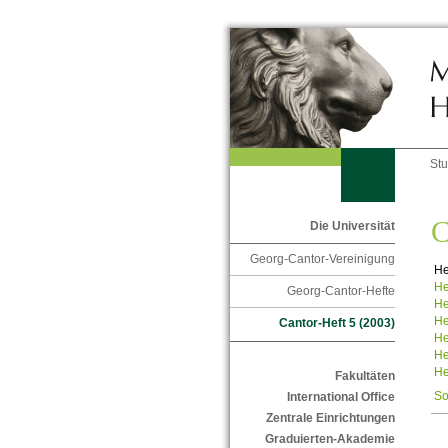
St
C
Die Universität
Georg-Cantor-Vereinigung
He
He
Georg-Cantor-Hefte
He
He
Cantor-Heft 5 (2003)
He
He
He
Fakultäten
So
International Office
Zentrale Einrichtungen
Graduierten-Akademie