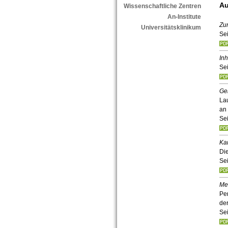
Au
Wissenschaftliche Zentren
An-Institute
Zu
Universitätsklinikum
Sei
Inh
Sei
Ge
La
an 
Sei
Kar
Di
Sei
Me
Pe
de
Sei